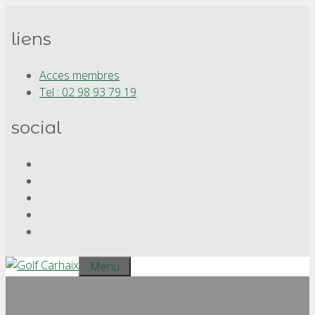
Aller
au
liens
contenu
Acces membres
Tel : 02 98 93 79 19
social
Menu